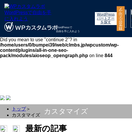
Warning
: "continue" targeting switch is equivalent to "break".
メ
ル
Did you mean to use "continue 2"? in
WordPress
マ
/home/users/0/bumpei39/web/clmbs.jp/wpcustom/wp-
パートナー
ガ
を探す
includes/pomo/plural-forms.php
on line
210
登
録
WordPressで
自由を手に入れよう
Warning
: "continue" targeting switch is equivalent to "break".
Did you mean to use "continue 2"? in
/home/users/0/bumpei39/web/clmbs.jp/wpcustom/wp-
content/plugins/all-in-one-seo-
pack/modules/aioseop_opengraph.php
on line
844
トップ
＞
カスタマイズ
カスタマイズ
最新の記事