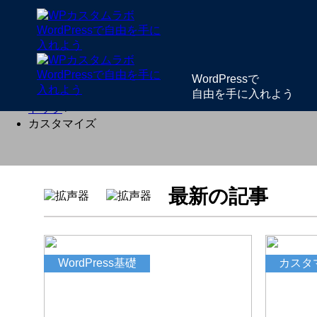
Warning
: "continue" targeting switch is equivalent to "break".
forms.php
on line
210
Warning
: "continue" targeting switch is equivalent to "break".
pack/modules/aioseop_opengraph.php
on line
844
WordPressで
自由を手に入れよう
トップ
＞
カスタマイズ
最新の記事
WordPress基礎
カスタ