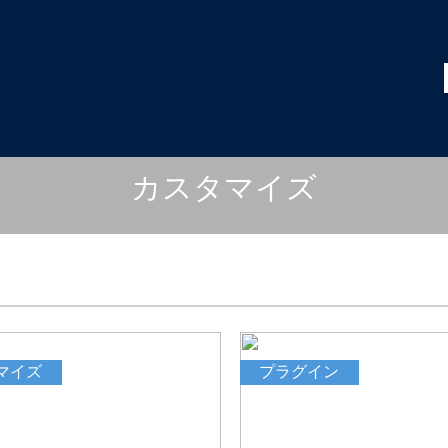
 Did you mean to use "continue 2"? in
/home/users/0/bumpei39/
 Did you mean to use "continue 2"? in
/home/users/0/bumpei39/w
カスタマイズ
マイズ
プラグイン