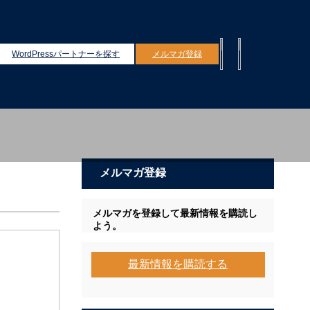
web/clmbs.jp/wpcustom/wp-includes/pomo/plural-
WordPressパートナーを探す
メルマガ登録
eb/clmbs.jp/wpcustom/wp-content/plugins/all-in-one-seo-
メルマガ登録
メルマガを登録して最新情報を購読し
よう。
最新情報を購読する