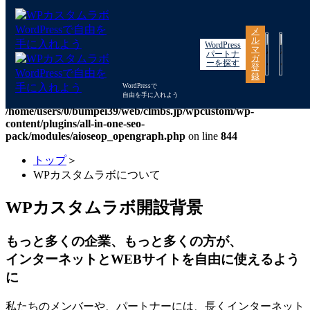
Warning
: "continue" targeting switch is equivalent to "break". Did
メ
you mean to use "continue 2"? in
ル
WordPress
/home/users/0/bumpei39/web/clmbs.jp/wpcustom/wp-
マ
パートナ
ガ
includes/pomo/plural-forms.php
on line
210
ーを探す
登
録
Warning
: "continue" targeting switch is equivalent to "break". Did
WordPressで
自由を手に入れよう
you mean to use "continue 2"? in
/home/users/0/bumpei39/web/clmbs.jp/wpcustom/wp-
content/plugins/all-in-one-seo-
pack/modules/aioseop_opengraph.php
on line
844
トップ
＞
WPカスタムラボについて
WPカスタムラボ開設背景
もっと多くの企業、もっと多くの方が、
インターネットとWEBサイトを自由に使えるよう
に
私たちのメンバーや、パートナーには、長くインターネット