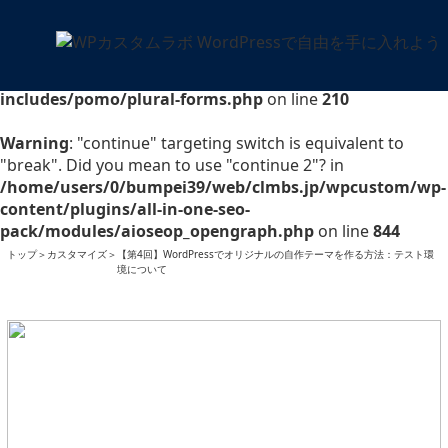
Warning
: "continue" targeting switch is equivalent to
"break". Did you mean to use "continue 2"? in
/home/users/0/bumpei39/web/clmbs.jp/wpcustom/wp-
includes/pomo/plural-forms.php
on line
210
Warning
: "continue" targeting switch is equivalent to
"break". Did you mean to use "continue 2"? in
/home/users/0/bumpei39/web/clmbs.jp/wpcustom/wp-
content/plugins/all-in-one-seo-
pack/modules/aioseop_opengraph.php
on line
844
トップ
＞
カスタマイズ
＞
【第4回】WordPressでオリジナルの自作テーマを作る方法：テスト環
境について