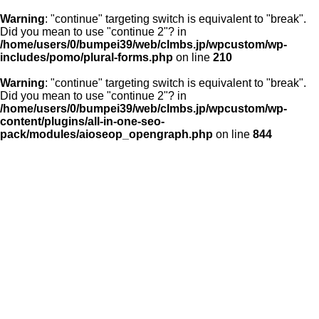
Warning
: "continue" targeting switch is equivalent to "break".
Did you mean to use "continue 2"? in
/home/users/0/bumpei39/web/clmbs.jp/wpcustom/wp-
includes/pomo/plural-forms.php
on line
210
Warning
: "continue" targeting switch is equivalent to "break".
Did you mean to use "continue 2"? in
/home/users/0/bumpei39/web/clmbs.jp/wpcustom/wp-
content/plugins/all-in-one-seo-
pack/modules/aioseop_opengraph.php
on line
844