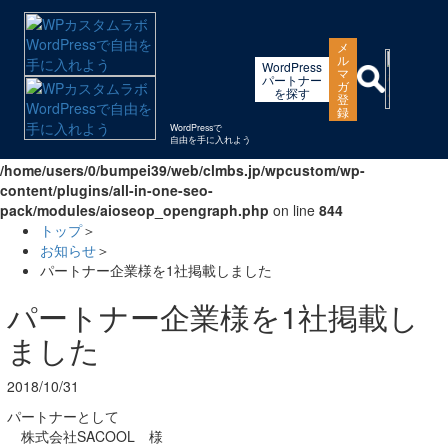
Warning
: "continue" targeting switch is equivalent to "break". Did you
メ
mean to use "continue 2"? in
ル
WordPress
/home/users/0/bumpei39/web/clmbs.jp/wpcustom/wp-
マ
パートナー
ガ
includes/pomo/plural-forms.php
on line
210
を探す
登
録
Warning
: "continue" targeting switch is equivalent to "break". Did you
WordPressで
自由を手に入れよう
mean to use "continue 2"? in
/home/users/0/bumpei39/web/clmbs.jp/wpcustom/wp-
content/plugins/all-in-one-seo-
pack/modules/aioseop_opengraph.php
on line
844
トップ
＞
お知らせ
＞
パートナー企業様を1社掲載しました
パートナー企業様を1社掲載し
ました
2018/10/31
パートナーとして
株式会社SACOOL 様