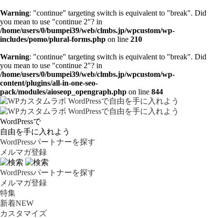
Warning
: "continue" targeting switch is equivalent to "break". Did
you mean to use "continue 2"? in
/home/users/0/bumpei39/web/clmbs.jp/wpcustom/wp-
includes/pomo/plural-forms.php
on line
210
Warning
: "continue" targeting switch is equivalent to "break". Did
you mean to use "continue 2"? in
/home/users/0/bumpei39/web/clmbs.jp/wpcustom/wp-
content/plugins/all-in-one-seo-
pack/modules/aioseop_opengraph.php
on line
844
WordPressで
自由を手に入れよう
WordPressパートナーを探す
メルマガ登録
WordPressパートナーを探す
メルマガ登録
特集
新着NEW
カスタマイズ