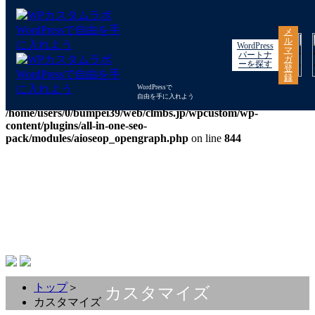
Warning
: "continue" targeting switch is equivalent to "break". Did
メ
you mean to use "continue 2"? in
ル
WordPress
/home/users/0/bumpei39/web/clmbs.jp/wpcustom/wp-
マ
パートナ
ガ
includes/pomo/plural-forms.php
on line
210
ーを探す
登
録
Warning
: "continue" targeting switch is equivalent to "break". Did
WordPressで
自由を手に入れよう
you mean to use "continue 2"? in
/home/users/0/bumpei39/web/clmbs.jp/wpcustom/wp-
content/plugins/all-in-one-seo-
pack/modules/aioseop_opengraph.php
on line
844
トップ
＞
カスタマイズ
カスタマイズ