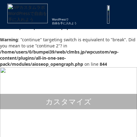
Warning
: "continue" targeting switch is equivalent to "break". Did
you mean to use "continue 2"? in
WordPressで
/home/users/0/bumpei39/web/clmbs.jp/wpcustom/wp-
自由を手に入れよう
includes/pomo/plural-forms.php
on line
210
Warning
: "continue" targeting switch is equivalent to "break". Did
you mean to use "continue 2"? in
/home/users/0/bumpei39/web/clmbs.jp/wpcustom/wp-
content/plugins/all-in-one-seo-
pack/modules/aioseop_opengraph.php
on line
844
カスタマイズ